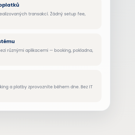
oplatků
realizovaných transakcí. Žádný setup fee,
ystému
zi různými aplikacemi — booking, pokladna,
oking a platby zprovozníte během dne. Bez IT