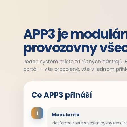
APP3 je modulár
provozovny všec
Jeden systém místo tří různých nástrojů. B
portál — vše propojené, vše v jednom přihl
Co APP3 přináší
1
Modularita
Platforma roste s vaším byznysem. Z