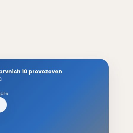
prvních 10 provozoven
ů
jáře