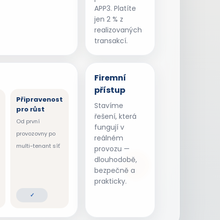
APP3. Platíte
jen 2 % z
realizovaných
transakcí.
Firemní
přístup
Připravenost
Stavíme
pro růst
řešení, která
Od první
fungují v
provozovny po
reálném
multi-tenant síť
provozu —
dlouhodobě,
bezpečně a
prakticky.
✓