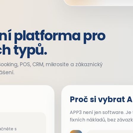
ní platforma pro
h typů.
ooking, POS, CRM, mikrosite a zákaznický
ášení.
Proč si vybrat 
APP3 není jen software. Je
fixních nákladů, bez závaz
ačněte s