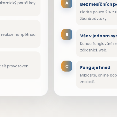
A
kaznický portál kdy
Bez měsíčních p
Platíte pouze 2 % z 
žádné závazky.
B
é reakce na zpětnou
Vše v jednom s
Konec žonglování me
zákazníci, web.
C
 síť provozoven.
Funguje hned
Mikrosite, online bo
znalostí.