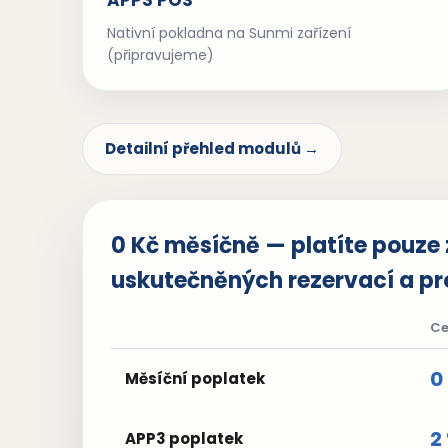
APP3 POS
Nativní pokladna na Sunmi zařízení
(připravujeme)
Detailní přehled modulů →
0 Kč měsíčně — platíte pouze 
uskutečněných rezervací a pr
C
0
Měsíční poplatek
2
APP3 poplatek