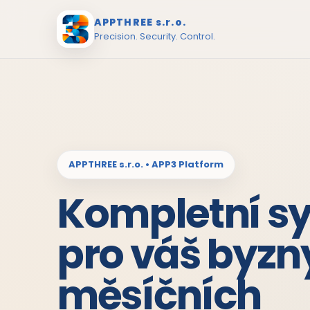
APPTHREE s.r.o.
Precision. Security. Control.
APPTHREE s.r.o. • APP3 Platform
Kompletní s
pro váš byzn
měsíčních