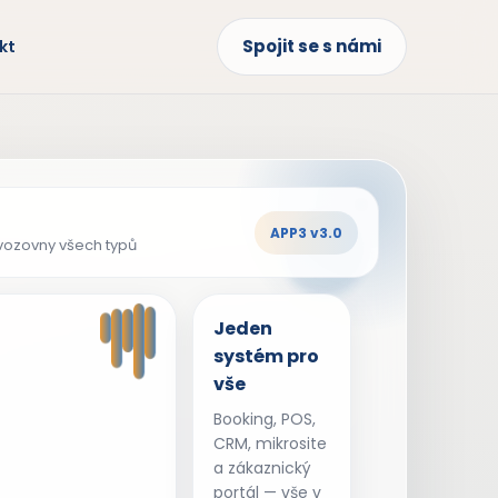
Spojit se s námi
kt
APP3 v3.0
vozovny všech typů
Jeden
systém pro
vše
Booking, POS,
CRM, mikrosite
a zákaznický
portál — vše v