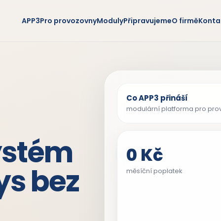
APP3
Pro provozovny
Moduly
Připravujeme
O firmě
Konta
Co APP3 přináší
modulární platforma pro pro
ystém
0 Kč
ys bez
měsíční poplatek