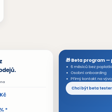
🎁 Beta program — 
z
6 měsíců bez poplatk
odejů.
Osobní onboarding
Přímý kontakt na vývo
ena
Chci být beta tester
 Kč
 % *