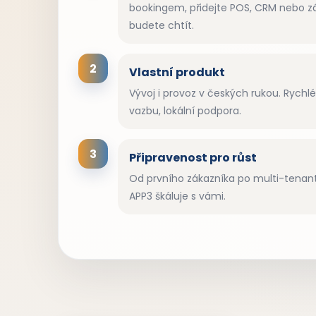
bookingem, přidejte POS, CRM nebo zá
budete chtít.
2
Vlastní produkt
Vývoj i provoz v českých rukou. Rychl
vazbu, lokální podpora.
3
Připravenost pro růst
Od prvního zákazníka po multi-tenant
APP3 škáluje s vámi.