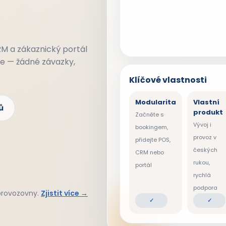
RM a zákaznický portál
te — žádné závazky,
Klíčové vlastnosti
Modularita
Vlastní
ů
produkt
Začněte s
Vývoj i
bookingem,
provoz v
přidejte POS,
českých
CRM nebo
rukou,
portál
rychlá
podpora
 provozovny.
Zjistit více →
✓
✓